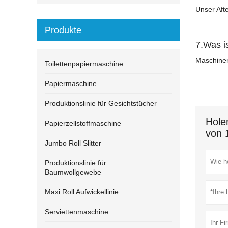
Unser Aft
Produkte
7.Was i
Maschinen
Toilettenpapiermaschine
Papiermaschine
Produktionslinie für Gesichtstücher
Hole
Papierzellstoffmaschine
von 
Jumbo Roll Slitter
Produktionslinie für
Baumwollgewebe
Maxi Roll Aufwickellinie
Serviettenmaschine