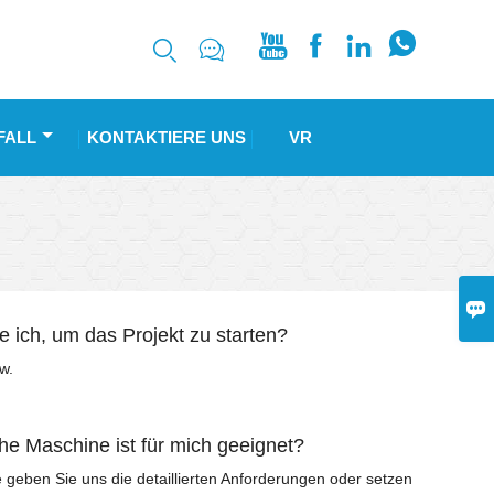






FALL
KONTAKTIERE UNS
VR

e ich, um das Projekt zu starten?
w.
he Maschine ist für mich geeignet?
e geben Sie uns die detaillierten Anforderungen oder setzen