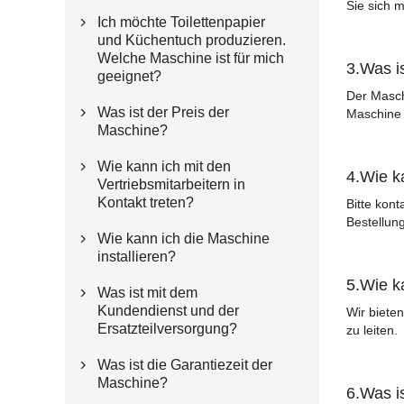
Sie sich m
Ich möchte Toilettenpapier

und Küchentuch produzieren.
Welche Maschine ist für mich
3.Was i
geeignet?
Der Maschi
Was ist der Preis der
Maschine 

Maschine?
Wie kann ich mit den

4.Wie ka
Vertriebsmitarbeitern in
Kontakt treten?
Bitte kont
Bestellung
Wie kann ich die Maschine

installieren?
5.Wie k
Was ist mit dem

Kundendienst und der
Wir biete
Ersatzteilversorgung?
zu leiten.
Was ist die Garantiezeit der

Maschine?
6.Was i