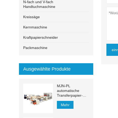
N-fach und V-fach
Handtuchmaschine
Kreissäge
Kernmaschine
Kraftpapierschneider
Packmaschine
ein
Ausgewählte Produkte
MJN-PL
automatische
Transferpapier-
Handtuch-
Produktionslinie
Mehr