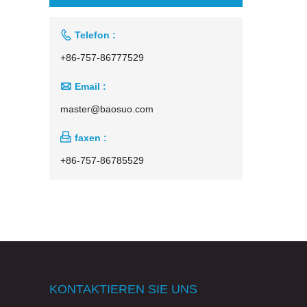

Telefon :
+86-757-86777529

Email :
master@baosuo.com

faxen :
+86-757-86785529
KONTAKTIEREN SIE UNS