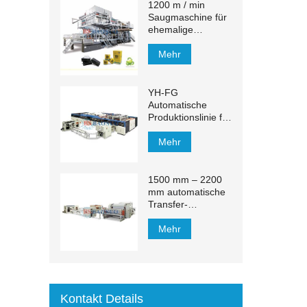
1200 m / min
Saugmaschine für
ehemalige
Gewebe
Mehr
YH-FG
Automatische
Produktionslinie für
Gesichtstücher
Mehr
1500 mm – 2200
mm automatische
Transfer-
Produktionslinie für
Kosmetiktücher
Mehr
Kontakt Details