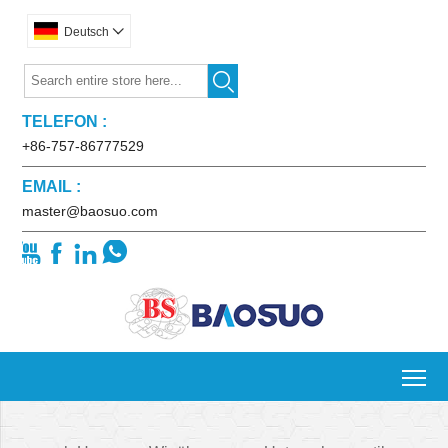
Deutsch


TELEFON :
+86-757-86777529
EMAIL :
master@baosuo.com




To