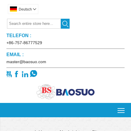
Deutsch


TELEFON :
+86-757-86777529
EMAIL :
master@baosuo.com




To