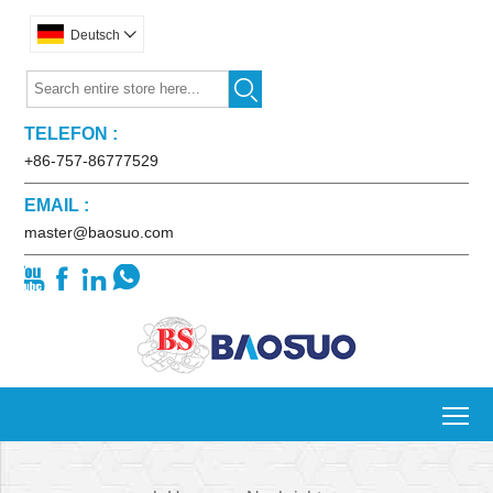
Deutsch


TELEFON :
+86-757-86777529
EMAIL :
master@baosuo.com




To