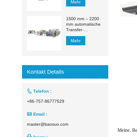
Mehr
1500 mm – 2200
mm automatische
Transfer-
Produktionslinie für
Kosmetiktücher
Mehr
Kontakt Details

Telefon :
+86-757-86777529

Email :
master@baosuo.com
Meine. Be

faxen :