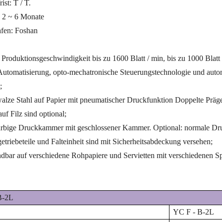
ist: T / T.
: 2 ~ 6 Monate
afen:
Foshan
 Produktionsgeschwindigkeit bis zu 1600 Blatt / min, bis zu 1000 Blatt 
utomatisierung, opto-mechatronische Steuerungstechnologie und aut
;
alze Stahl auf Papier mit pneumatischer Druckfunktion Doppelte Prä
auf Filz sind optional;
rbige Druckkammer mit geschlossener Kammer. Optional: normale Druck
etriebeteile und Falteinheit sind mit Sicherheitsabdeckung versehen;
bar auf verschiedene Rohpapiere und Servietten mit verschiedenen Spe
B-2L
YC
F
-
B-2L