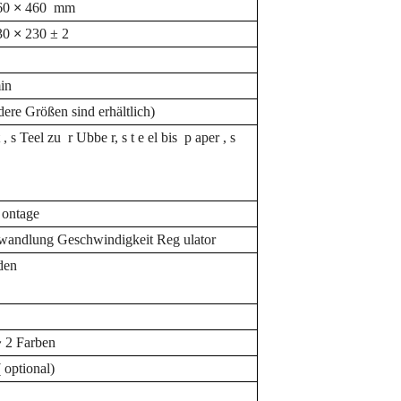
60
×
460
mm
30
×
230
±
2
min
ere Größen sind erhältlich)
t
, s
Teel
zu
r
Ubbe
r,
s
t
e
el
bis
p
aper
, s
c
ontage
wandlung
Geschwindigkeit
Reg
ulator
den
~
2 Farben
(
optional)