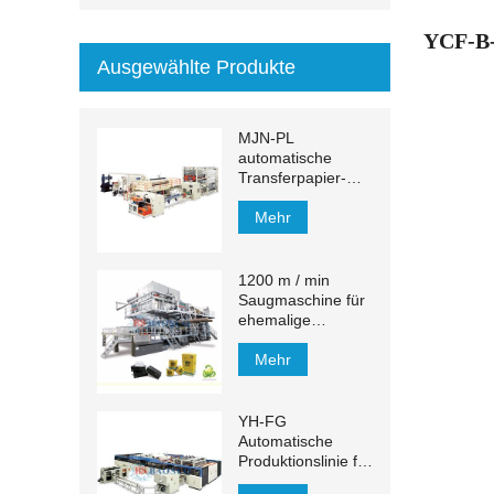
YCF-B-
Ausgewählte Produkte
MJN-PL
automatische
Transferpapier-
Handtuch-
Produktionslinie
Mehr
1200 m / min
Saugmaschine für
ehemalige
Gewebe
Mehr
YH-FG
Automatische
Produktionslinie für
Gesichtstücher