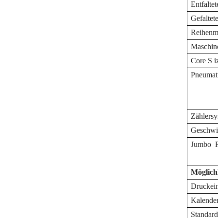
Entfalte
Gefaltet
Reihenma
Maschi
Core
S
i
Pneumat
Zählersy
Geschwi
Jumbo
R
Möglich
Druckein
Kalende
Standard