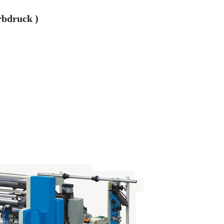
arbdruck
)