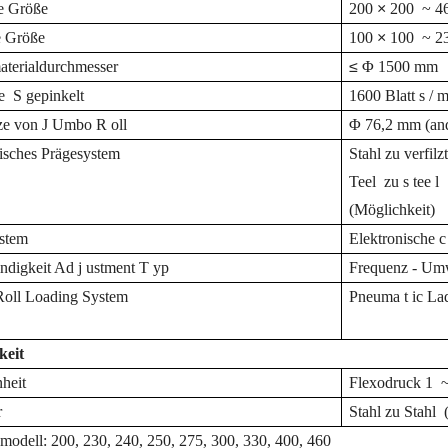
te Größe
200
×
200
~
4
e Größe
100
×
100
~
2
terialdurchmesser
≤
Φ 1500 mm
ne
S
gepinkelt
1600
Blatt
s
/ 
ze von
J
Umbo
R
oll
Φ
76,2 mm (and
isches Prägesystem
Stahl
zu
verfilz
Teel
zu s
tee
l
(Möglichkeit)
stem
Elektronische
ndigkeit
Ad
j
ustment
T
yp
Frequenz -
Um
oll Loading System
Pneuma
t
ic
La
keit
heit
Flexodruck 1
r
Stahl zu Stahl
modell: 200, 230, 240, 250, 275, 300, 330, 400, 460