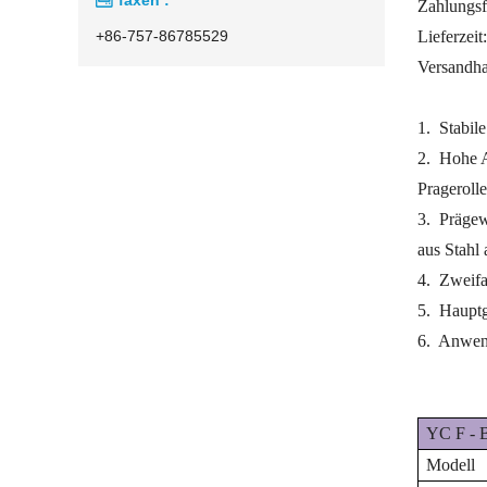
Zahlungsfr
+86-757-86785529
Lieferzeit
Versandh
1.
Stabile
2.
Hohe A
Pragerolle
3.
Prägew
aus Stahl 
4.
Zweifa
5.
Hauptg
6.
Anwend
YC
F
-
Modell