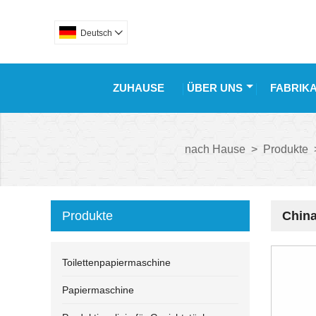
Deutsch

ZUHAUSE
ÜBER UNS
FABRIK
nach Hause
>
Produkte
Produkte
China
Toilettenpapiermaschine
Papiermaschine