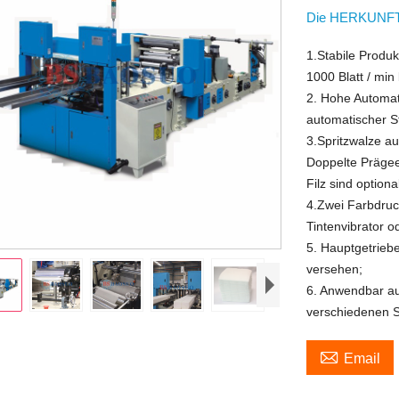
Die HERKUNFT
1.Stabile Produk
1000 Blatt / min
2. Hohe Automat
automatischer S
3.Spritzwalze a
Doppelte Prägee
Filz sind optiona
4.Zwei Farbdruc
Tintenvibrator o
5. Hauptgetriebe
versehen;
6. Anwendbar au
verschiedenen S

Email