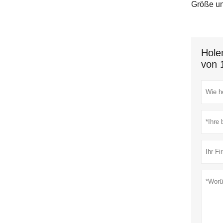
Größe un
Hole
von 