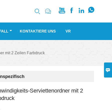






FALL
KONTAKTIERE UNS
VR
r mit 2 Zeilen Farbdruck

nspezifisch
indigkeits-Serviettenordner mit 2
bdruck
O