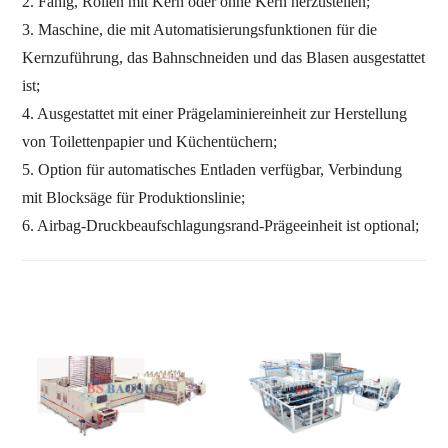
2.
Fähig, Rollen mit Kern oder ohne Kern herzustellen;
Abhängig von Modell und Konfigura
Möglichkeit
3. Maschine, die mit Automatisierungsfunktionen für die
Fahrsystem
Individuell
Motor-
DR
ich
weing
Drucken
Einheit
1 ~ 2-Farben-Druckwerk
Kernzuführung, das Bahnschneiden und das Blasen ausgestattet
ist;
4. Ausgestattet mit einer Prägelaminiereinheit zur Herstellung
von Toilettenpapier und Küchentüchern;
5. Option für automatisches Entladen verfügbar, Verbindung
mit Blocksäge für Produktionslinie;
6. Airbag-Druckbeaufschlagungsrand-Prägeeinheit ist optional;