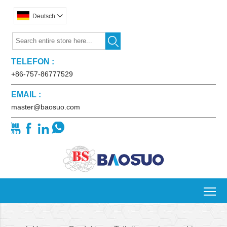
Deutsch


TELEFON :
+86-757-86777529
EMAIL :
master@baosuo.com




To