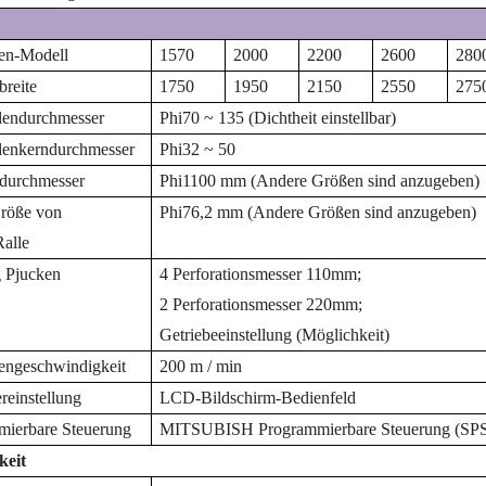
en-Modell
1570
2000
2200
2600
280
breite
1750
1950
2150
2550
275
llendurchmesser
Phi
70 ~ 135 (Dichtheit einstellbar)
llenkerndurchmesser
Phi
32 ~ 50
fdurchmesser
Phi
1100 mm (Andere Größen sind anzugeben)
röße von
Phi
76,2 mm (Andere Größen sind anzugeben)
R
alle
g
P
jucken
4 Perforationsmesser 110mm;
2 Perforationsmesser 220mm
;
Getriebeeinstellung
(
Möglichkeit)
engeschwindigkeit
200
m / min
reinstellung
LCD-Bildschirm-Bedienfeld
mierbare Steuerung
MITSUBISH Programmierbare Steuerung (SP
keit