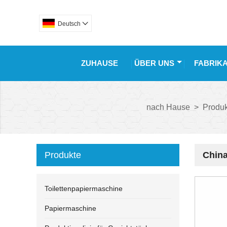
Deutsch

ZUHAUSE
ÜBER UNS
FABRIK
nach Hause
>
Produk
Produkte
China
Toilettenpapiermaschine
Papiermaschine