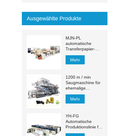
Ausgewählte Produkte
MJN-PL
automatische
Transferpapier-
Handtuch-
Produktionslinie
Mehr
1200 m / min
Saugmaschine für
ehemalige
Gewebe
Mehr
YH-FG
Automatische
Produktionslinie für
Gesichtstücher