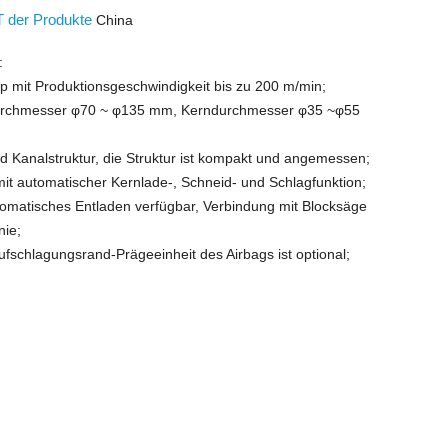
 der Produkte
China
:
yp mit Produktionsgeschwindigkeit bis zu 200 m/min;
ndurchmesser φ70 ~ φ135 mm, Kerndurchmesser φ35 ~φ55
nd Kanalstruktur, die Struktur ist kompakt und angemessen;
mit automatischer Kernlade-, Schneid- und Schlagfunktion;
utomatisches Entladen verfügbar, Verbindung mit Blocksäge
nie;
ufschlagungsrand-Prägeeinheit des Airbags ist optional;