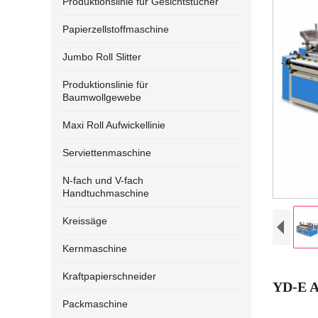
Produktionslinie für Gesichtstücher
Papierzellstoffmaschine
Jumbo Roll Slitter
Produktionslinie für
Baumwollgewebe
Maxi Roll Aufwickellinie
Serviettenmaschine
N-fach und V-fach
Handtuchmaschine
Kreissäge
Kernmaschine
Kraftpapierschneider
YD-E A
Packmaschine