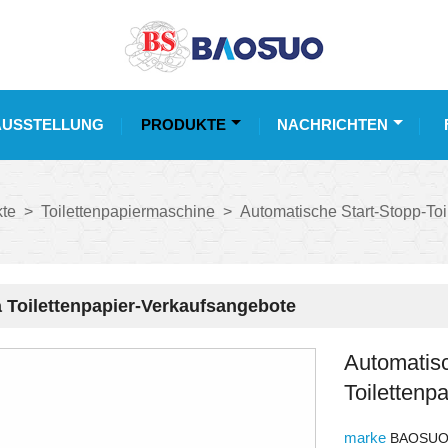
AUSSTELLUNG
PRODUKTE
NACHRICHTEN
te
>
Toilettenpapiermaschine
>
Automatische Start-Stopp-To
 Toilettenpapier-Verkaufsangebote
Automatisc
Toilettenp
marke
BAOSU