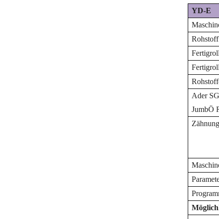
YD-E
Maschin
Rohstoff
Fertigro
Fertigro
Rohstof
Ader
S
G
J
umb
Ö
Zähnun
Maschin
Paramete
Program
Möglich