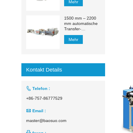
Mehr
1500 mm – 2200
mm automatische
Transfer-
Produktionslinie für
Kosmetiktücher
Mehr
Kontakt Details

Telefon :
+86-757-86777529

Email :
master@baosuo.com

faxen :