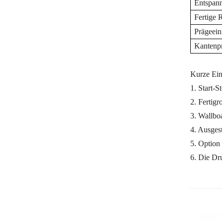
Entspan
Fertige 
Prägeein
Kantenpr
Kurze Ein
1.
Start-S
2. Fertig
3. Wallbo
4. Ausges
5. Option
6. Die Dr