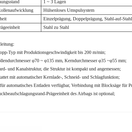
nungsstand
1 ~ 3 Lagen
Rollenaufwicklung
Hülsenloses Umspulsystem
heit
Einzelprägung,
Doppelprägung, Stahl-auf-Stah
ägeeinheit
Stahl zu Stahl
leitung:
topp-Typ mit Produktionsgeschwindigkeit bis 200 m/min;
rollendurchmesser φ70 ~ φ135 mm, Kerndurchmesser φ35 ~φ55 mm;
ard- und Kanalstruktur, die Struktur ist kompakt und angemessen;
tattet mit automatischer Kernlade-, Schneid- und Schlagfunktion;
 für automatisches Entladen verfügbar, Verbindung mit Blocksäge für Pr
uckbeaufschlagungsrand-Prägeeinheit des Airbags ist optional;