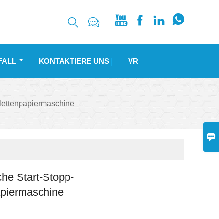






FALL
KONTAKTIERE UNS
VR
ilettenpapiermaschine

he Start-Stopp-
apiermaschine
O