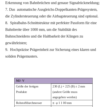
Erkennung von Bahnbrüchen und genaue Signalrückmeldung;
7. Das
automatische Ausgleichs-Doppelkanten-Prägesystem,
die Zylindersteuerung oder die Airbagsteuerung sind optional.
8.
Spiralbahn-Schnittstruktur mit perfekter Passform für eine
Bahnbreite über 1000 mm, um die Stabilität des
Bahnschneidens und die Haltbarkeit der Klingen zu
gewährleisten;
9.
Hochpräzise Prägeeinheit zur Sicherung eines klaren und
soliden Prägemusters.
MJ-
V
Größe der fertigen
230 (L) × 225 (B) ± 2 mm
Produkte
(andere Größe muss
angegeben werden)
Rohstoffdurchmesser
≤
φ 1
1
00 mm