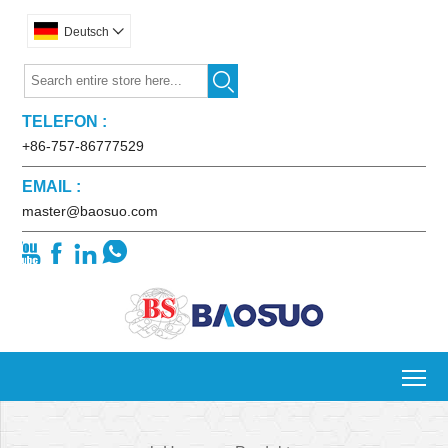
Deutsch


TELEFON :
+86-757-86777529
EMAIL :
master@baosuo.com




To