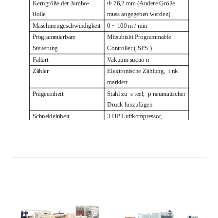
Kerngröße der Jumbo-
Φ 76,2 mm (Andere Größe
Rolle
muss angegeben werden)
Maschinengeschwindigkeit
0 ~ 100 m / min
Programmierbare
Mitsubishi Programmable
Steuerung
Controller
(
SPS
)
Faltart
Vakuum suctio
n
Zähler
Elektronische Zählung,
i
nk
markiert
Prägeeinheit
Stahl
zu
s
teel,
p
neumatischer
Druck
hinzufügen
Schneideinheit
3 HP Luftkompressor,
Miniluftdruck 5 kg / cm
²
Pa
(Vom Kunden bereitgestellt)