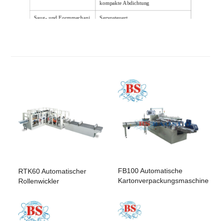
kompakte Abdichtung
Saug- und Formmechani
Servosteuert
smus des Gehäuses
Fördermechanismus für l
Photoelektrischer Sensor zur automati
eeren Koffer
schen Erkennung
FB100 Automatische
RTK60 Automatischer
Kartonverpackungsmaschine
Rollenwickler