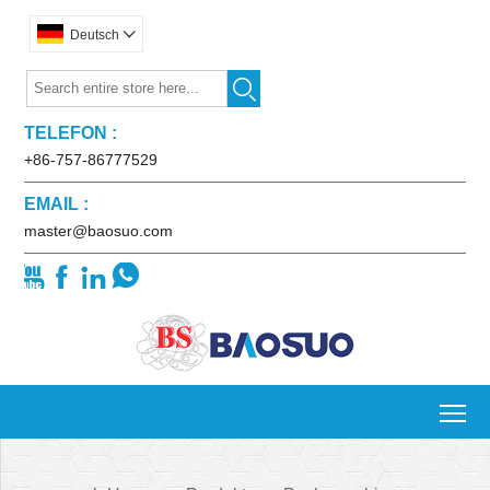
Deutsch


TELEFON :
+86-757-86777529
EMAIL :
master@baosuo.com




To