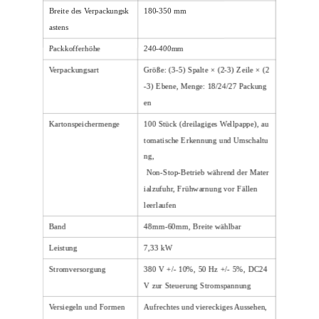
Breite des Verpackungsk
180-350 mm
astens
Packkofferhöhe
240-400mm
Verpackungsart
Größe: (3-5) Spalte × (2-3) Zeile × (2
-3) Ebene, Menge: 18/24/27 Packung
en
Kartonspeichermenge
100 Stück (dreilagiges Wellpappe), au
tomatische Erkennung und Umschaltu
ng,
Non-Stop-Betrieb während der Mater
ialzufuhr, Frühwarnung vor Fällen
leerlaufen
Band
48mm-60mm, Breite wählbar
Leistung
7,33 kW
Stromversorgung
380 V +/- 10%, 50 Hz +/- 5%, DC24
V zur Steuerung
Stromspannung
Versiegeln und Formen
Aufrechtes und viereckiges Aussehen,