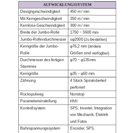
AUFWICKLUNGSSYSTEM
Designgeschwindigkeit
450 m / min
Mit Kerngeschwindigkeit
350 m / min
Kernlose Geschwindigkeit
300 m / min
Breite der Jumbo-Rolle
1750 ~ 3600 mm
Jumbo-Rollendurchmesser
≤φ2000 (zu bestellen)
Kerngröße der Jumbo-
φ76,2 mm (andere
Rolle
Größen sind verfügbar)
Durchmesser des fertigen
φ70 ~ φ135mm
Stammes
Kerngröße
φ35 ~ φ50 mm
Zähnung
4 Stück Spiraloberteil
perforiert
Rückspulweg
Nonstop
Parametereinstellung
HMI
Kontrollsystem
SPS, Inverter, Integration
von Mechanik, Elektrik
und Fotos
Bahnspannungssystem
Encoder, SPS,