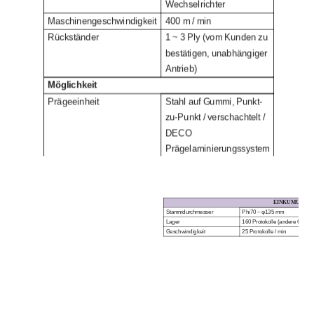
Wechselrichter
Maschinengeschwindigkeit
400 m / min
Rückständer
1 ~ 3 Ply (vom Kunden zu
bestätigen, unabhängiger
Antrieb)
Möglichkeit
Prägeeinheit
Stahl auf Gummi, Punkt-
zu-Punkt / verschachtelt /
DECO
Prägelaminierungssystem
Kantenprägeeinheit
Stahl zu Stahl
Druckwerk
1 ~ 2 Farben (Kunden
stellt Muster zur
EIN
KUMULAT
Verfügung)
Stammdurchmesser
Phi
70 ~ φ135 mm
Lager
160 Protokolle (andere Größ
Geschwindigkeit
25 Protokolle / min