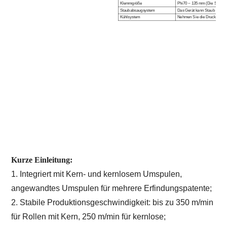
Klemmgröße
Phi
70 ~ 135 mm (Die Standa
Staubabsaugsystem
Das Gerät kann Staub für Sc
Kühlsystem
Nehmen Sie die Druckluft zu
Kurze Einleitung:
1. Integriert mit Kern- und kernlosem Umspulen,
angewandtes Umspulen für mehrere Erfindungspatente;
2. Stabile Produktionsgeschwindigkeit: bis zu 350 m/min
für Rollen mit Kern, 250 m/min für kernlose;