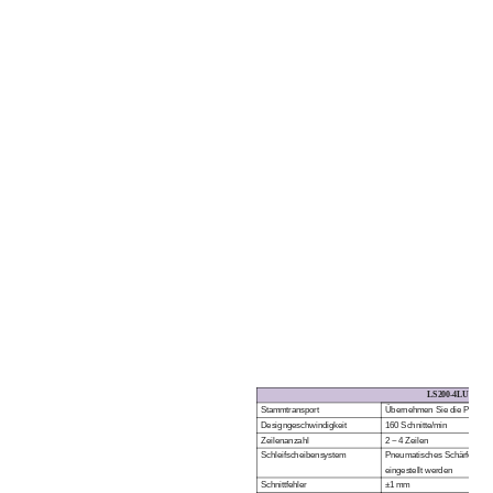
LS
200
-4L
UND
S
Stammtransport
Übernehmen Sie die Positio
Designgeschwindigkeit
160 Schnitte/min
Zeilenanzahl
2 ~ 4 Zeilen
Schleifscheibensystem
Pneumatisches Schärfen, der
eingestellt werden
Schnittfehler
±1 mm