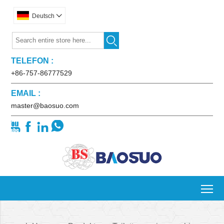
Deutsch


TELEFON :
+86-757-86777529
EMAIL :
master@baosuo.com




To