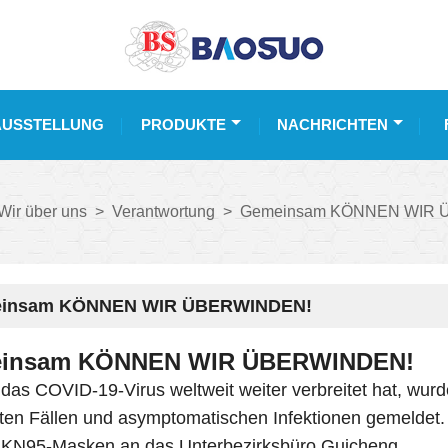
AUSSTELLUNG
PRODUKTE
NACHRICHTEN
Wir über uns
>
Verantwortung
>
Gemeinsam KÖNNEN WIR 
insam KÖNNEN WIR ÜBERWINDEN!
insam KÖNNEN WIR ÜBERWINDEN!
 das COVID-19-Virus weltweit weiter verbreitet hat, wur
gten Fällen und asymptomatischen Infektionen gemeldet.
KN95-Masken an das Unterbezirksbüro Guicheng.