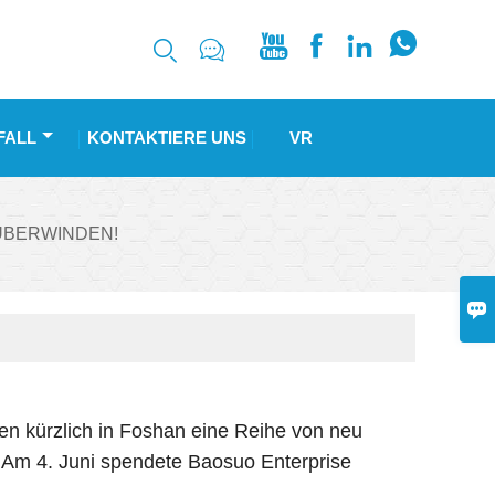






FALL
KONTAKTIERE UNS
VR
ÜBERWINDEN!

den kürzlich in Foshan eine Reihe von neu
 Am 4. Juni spendete Baosuo Enterprise