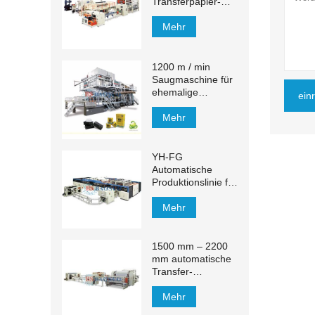
Transferpapier-
Handtuch-
Produktionslinie
Mehr
1200 m / min
Saugmaschine für
ehemalige
ein
Gewebe
Mehr
YH-FG
Automatische
Produktionslinie für
Gesichtstücher
Mehr
1500 mm – 2200
mm automatische
Transfer-
Produktionslinie für
Kosmetiktücher
Mehr