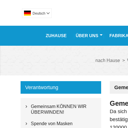
Deutsch

ZUHAUSE
ÜBER UNS
FABRIK
nach Hause
>
Verantwortung
Geme
Geme
Gemeinsam KÖNNEN WIR

Da sich
ÜBERWINDEN!
bestäti
Spende von Masken

120000 