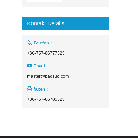
Kontakt Details

Telefon :
+86-757-86777529

Email :
master@baosuo.com

faxen :
+86-757-86785529