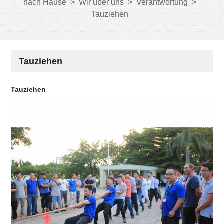
nach Hause
>
Wir über uns
>
Verantwortung
>
Tauziehen
Tauziehen
Tauziehen