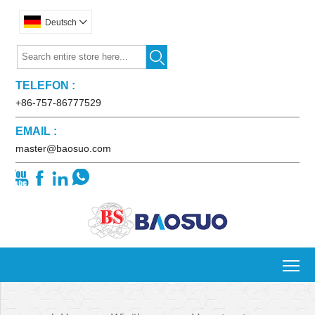
Deutsch


TELEFON :
+86-757-86777529
EMAIL :
master@baosuo.com




To