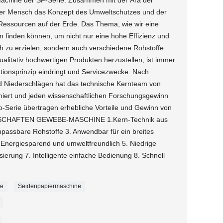
achine der SF-Serie. Zusammen mit der Ära der
 der Mensch das Konzept des Umweltschutzes und der
Ressourcen auf der Erde. Das Thema, wie wir eine
 finden können, um nicht nur eine hohe Effizienz und
h zu erzielen, sondern auch verschiedene Rohstoffe
alitativ hochwertigen Produkten herzustellen, ist immer
ktionsprinzip eindringt und Servicezwecke. Nach
 Niederschlägen hat das technische Kernteam von
miert und jeden wissenschaftlichen Forschungsgewinn
-Serie übertragen erhebliche Vorteile und Gewinn von
ENSCHAFTEN GEWEBE-MASCHINE 1.Kern-Technik aus
passbare Rohstoffe 3. Anwendbar für ein breites
Energiesparend und umweltfreundlich 5. Niedrige
ierung 7. Intelligente einfache Bedienung 8. Schnell
ne
Seidenpapiermaschine