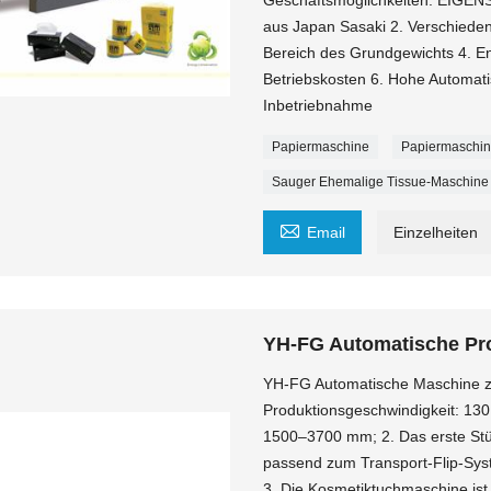
Geschäftsmöglichkeiten. EIG
aus Japan Sasaki 2. Verschiede
Bereich des Grundgewichts 4. En
Betriebskosten 6. Hohe Automatis
Inbetriebnahme
Papiermaschine
Papiermaschi
Sauger Ehemalige Tissue-Maschine

Email
Einzelheiten
YH-FG Automatische Pro
YH-FG Automatische Maschine zu
Produktionsgeschwindigkeit: 130
1500–3700 mm; 2. Das erste Stüc
passend zum Transport-Flip-Syst
3. Die Kosmetiktuchmaschine ist