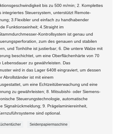
uktionsgeschwindigkeit bis zu 500 m/min; 2. Komplettes
 integriertes Steuersystem, unterstützt Remote-
nung; 3.Flexibler und einfach zu handhabender
de Funktionseinheit; 4.Straight im
 Stammdurchmesser-Kontrollsystem ist genau und
euerungsperforation, zum des genauen und stabilen
rn, und Tonhöhe ist justierbar; 6. Die untere Walze mit
ierung beschichtet, um eine Oberflächenhärte von 70
e Lebensdauer zu gewährleisten. Das
uster wird in das Lager 6408 eingraviert, um dessen
r Abrollständer ist mit einem
sgestattet, um eine Echtzeitüberwachung und eine
nnung zu gewährleisten; 8. Mitsubishi- oder Siemens-
onische Steuerungstechnologie, automatische
Signalrückmeldung; 9. Prägelaminiereinheit,
ernzuführsysteme sind optional.
 Küchentücher
Seidenpapiermaschine