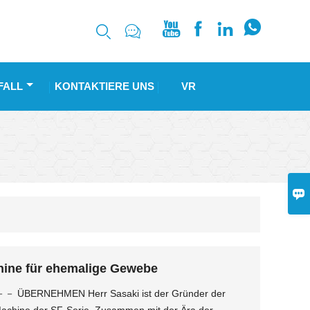






FALL
KONTAKTIERE UNS
VR

hine für ehemalige Gewebe
ÜBERNEHMEN Herr Sasaki ist der Gründer der