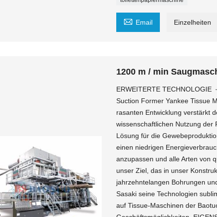
toilettenpapiermaschine

Email
Einzelheiten
1200 m / min Saugmasc
ERWEITERTE TECHNOLOGIE －－ 
Suction Former Yankee Tissue M
rasanten Entwicklung verstärkt
wissenschaftlichen Nutzung der 
Lösung für die Gewebeproduktion
einen niedrigen Energieverbrauc
anzupassen und alle Arten von qu
unser Ziel, das in unser Konstru
jahrzehntelangen Bohrungen und
Sasaki seine Technologien subli
auf Tissue-Maschinen der Baotuo