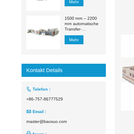
Mehr
1500 mm – 2200
mm automatische
Transfer-
Produktionslinie für
Kosmetiktücher
Mehr
Kontakt Details

Telefon :
+86-757-86777529

Email :
master@baosuo.com

faxen :