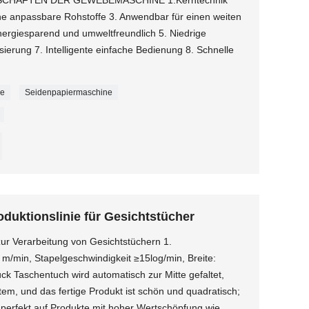
ENSCHAFTEN DER GEWEBEMASCHINE 1.Kerntechnik
ne anpassbare Rohstoffe 3. Anwendbar für einen weiten
ergiesparend und umweltfreundlich 5. Niedrige
ierung 7. Intelligente einfache Bedienung 8. Schnelle
ne
Seidenpapiermaschine
duktionslinie für Gesichtstücher
r Verarbeitung von Gesichtstüchern 1.
 m/min, Stapelgeschwindigkeit ≥15log/min, Breite:
k Taschentuch wird automatisch zur Mitte gefaltet,
em, und das fertige Produkt ist schön und quadratisch;
 perfekt auf Produkte mit hoher Wertschöpfung wie