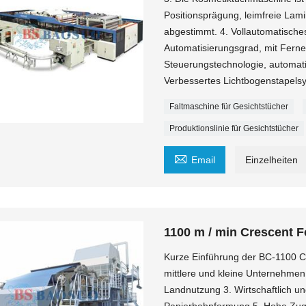
Positionsprägung, leimfreie La
abgestimmt. 4. Vollautomatisches
Automatisierungsgrad, mit Ferne
Steuerungstechnologie, automa
Verbessertes Lichtbogenstapelsy
Faltmaschine für Gesichtstücher
Produktionslinie für Gesichtstücher

Email
Einzelheiten
1100 m / min Crescent 
Kurze Einführung der BC-1100 Cr
mittlere und kleine Unternehmen
Landnutzung 3. Wirtschaftlich u
Papierbahnformung 5. Hohe Zugf