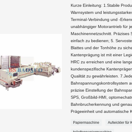
Kurze Einleitung: 1.Stabile Prod
Warnsystem und leistungsstarkes
Terminal-Verbindung und -Erken
unabhängiger Motorantrieb für je
Maschinennetzschnitt. Präzises
einfach zu bedienen; 5. Servost
Blattes und der Tonhöhe zu siche
Kantenprägung ist mit einer Leg
HRC zu erreichen und eine lang
kundenspezifische Kantenprägem
Qualität zu gewährleisten. 7.Jede
Bahnspannungskontrollsystem au
präzise Einstellung der Bahnspa
SPS, Großbild-HMI, optomechatr
Bahnbrucherkennung und genaue 
Prägeeinheit und automatische K
Papiermaschine
Aufwickler für