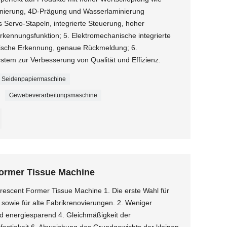
minierung, 4D-Prägung und Wasserlaminierung
 Servo-Stapeln, integrierte Steuerung, hoher
rkennungsfunktion; 5. Elektromechanische integrierte
tische Erkennung, genaue Rückmeldung; 6.
stem zur Verbesserung von Qualität und Effizienz.
Seidenpapiermaschine
Gewebeverarbeitungsmaschine
Former Tissue Machine
escent Former Tissue Machine 1. Die erste Wahl für
 sowie für alte Fabrikrenovierungen. 2. Weniger
nd energiesparend 4. Gleichmäßigkeit der
estigkeit 6. Abweichung des Grundgewichts der kleinen