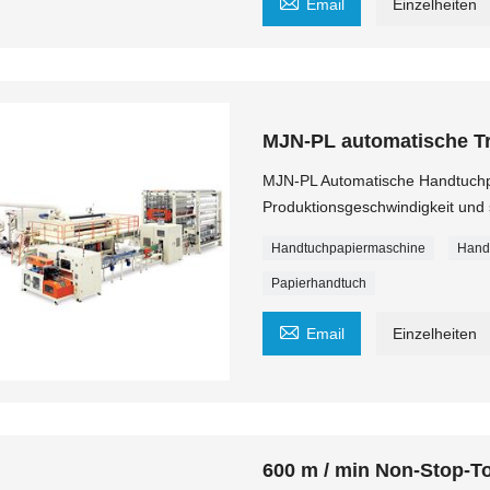

Email
Einzelheiten
MJN-PL automatische Tr
MJN-PL Automatische Handtuchp
Produktionsgeschwindigkeit und 
Handtuchpapiermaschine
Hand
Papierhandtuch

Email
Einzelheiten
600 m / min Non-Stop-T