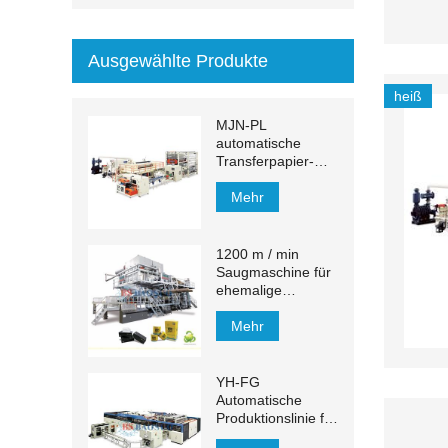
Ausgewählte Produkte
heiß
MJN-PL
automatische
Transferpapier-
Handtuch-
Produktionslinie
Mehr
1200 m / min
Saugmaschine für
ehemalige
Gewebe
Mehr
YH-FG
Automatische
Produktionslinie für
Gesichtstücher