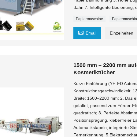
Bahn 7. Intelligente Bedienung,
Papiermaschine
Papiermaschi

Email
Einzelheiten
1500 mm – 2200 mm auto
Kosmetiktücher
Kurze Einführung (YH-FD Automa
Konstruktionsgeschwindigkeit: 1
Breite: 1500–2200 mm; 2. Das er
gefaltet, passend zum Förder-Fli
quadratisch; 3. Perfekte Abstim
Positionsprägung, kleberfreier 
Automatikstapeln, integrierte St
Fernerkennung; 5.Elektromechan