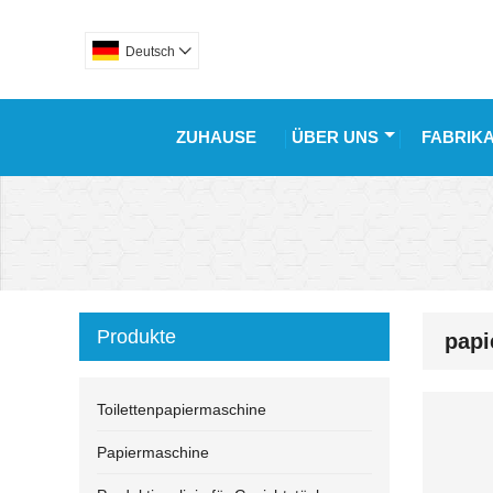
Deutsch

ZUHAUSE
ÜBER UNS
FABRIK
Produkte
papi
Toilettenpapiermaschine
Papiermaschine