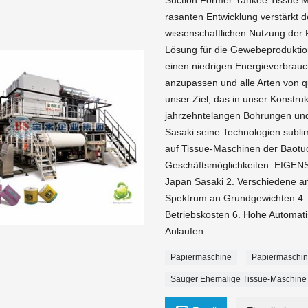
Suction Former Yankee Tissue M
rasanten Entwicklung verstärkt
wissenschaftlichen Nutzung der 
Lösung für die Gewebeproduktion
einen niedrigen Energieverbrauc
anzupassen und alle Arten von qu
unser Ziel, das in unser Konstru
jahrzehntelangen Bohrungen und
Sasaki seine Technologien subli
auf Tissue-Maschinen der Baotuo
Geschäftsmöglichkeiten. EIG
Japan Sasaki 2. Verschiedene an
Spektrum an Grundgewichten 4. 
Betriebskosten 6. Hohe Automatis
Anlaufen
Papiermaschine
Papiermaschi
Sauger Ehemalige Tissue-Maschine