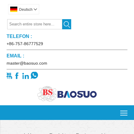
Deutsch


TELEFON :
+86-757-86777529
EMAIL :
master@baosuo.com




To