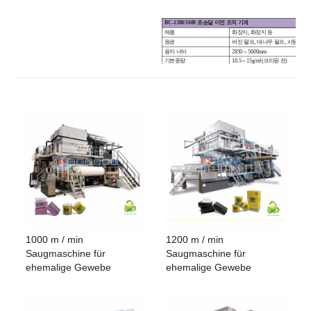
BC-1
3
00
/1600
초승달 이전 조직 기계
제품
화장지, 화장지 등
원료
버진 펄프, 대나무 펄프, 사탕수수 
용지 너비
2850 ~ 5600mm
기본중량
1
0.5 ~ 15
g/m
²(크리핑 전)
용량
50 ~ 130
T/24시간
설계 속도
1300 ~ 1600m/분
작동 속도
1200 ~ 1500m/분
이전의
초승달
강철 건조기 직경
3660 ~ 4572mm
후드형
Hochgeschwindigkeits-Heißlufthaube
1000 m / min
1200 m / min
Saugmaschine für
Saugmaschine für
ehemalige Gewebe
ehemalige Gewebe